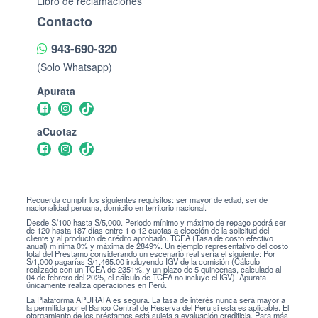
Libro de reclamaciones
Contacto
943-690-320
(Solo Whatsapp)
Apurata
aCuotaz
Recuerda cumplir los siguientes requisitos: ser mayor de edad, ser de
nacionalidad peruana, domicilio en territorio nacional.
Desde S/100 hasta S/5,000. Periodo mínimo y máximo de repago podrá ser
de 120 hasta 187 días entre 1 o 12 cuotas a elección de la solicitud del
cliente y al producto de crédito aprobado. TCEA (Tasa de costo efectivo
anual) mínima 0% y máxima de 2849%. Un ejemplo representativo del costo
total del Préstamo considerando un escenario real sería el siguiente: Por
S/1,000 pagarías S/1,465.00 incluyendo IGV de la comisión (Cálculo
realizado con un TCEA de 2351%, y un plazo de 5 quincenas, calculado al
04 de febrero del 2025, el cálculo de TCEA no incluye el IGV). Apurata
únicamente realiza operaciones en Perú.
La Plataforma APURATA es segura. La tasa de interés nunca será mayor a
la permitida por el Banco Central de Reserva del Perú si esta es aplicable. El
otorgamiento de los préstamos está sujeta a evaluación crediticia. Para más