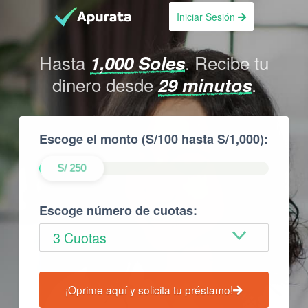
Iniciar Sesión
Hasta
. Recibe tu
1,000 Soles
dinero desde
.
29 minutos
Escoge el monto (S/100 hasta S/1,000):
250
Placeholder
Escoge número de cuotas:
¡Oprime aquí y solicita tu préstamo!