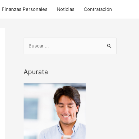
Finanzas Personales
Noticias
Contratación
B
u
s
c
Apurata
a
r
p
o
r
: