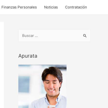
Finanzas Personales
Noticias
Contratación
B
u
s
c
Apurata
a
r
p
o
r
: