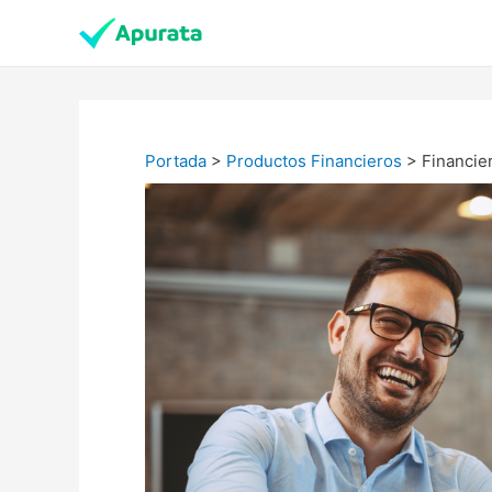
Portada
>
Productos Financieros
>
Financie