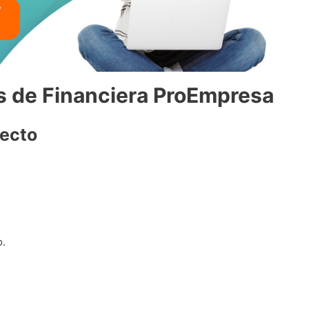
s de Financiera ProEmpresa
recto
o.