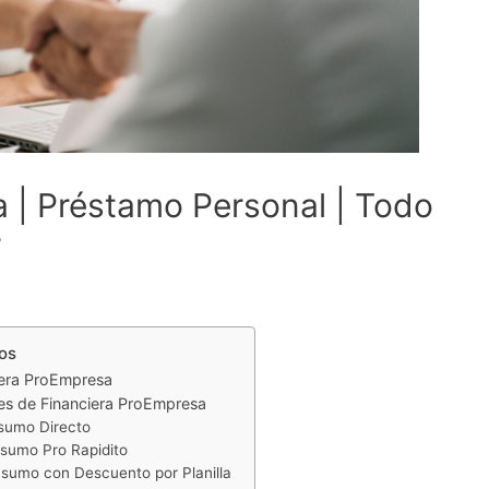
 | Préstamo Personal | Todo
r
os
iera ProEmpresa
es de Financiera ProEmpresa
nsumo Directo
nsumo Pro Rapidito
nsumo con Descuento por Planilla