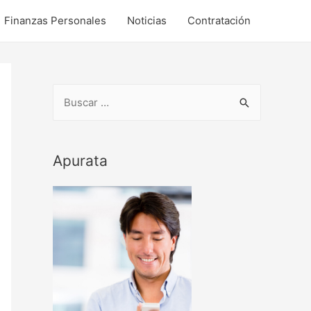
Finanzas Personales
Noticias
Contratación
B
u
s
c
Apurata
a
r
p
o
r
: