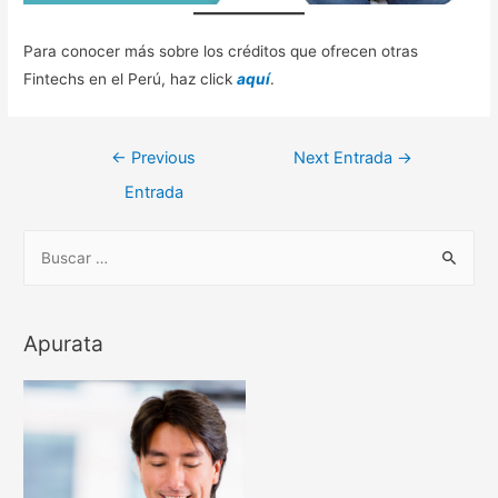
Para conocer más sobre los créditos que ofrecen otras
Fintechs en el Perú, haz click
aquí
.
Navegación
←
Previous
Next Entrada
→
de
Entrada
entradas
B
u
s
c
Apurata
a
r
: